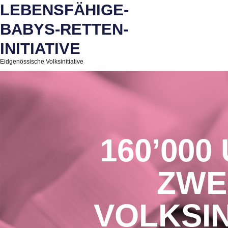
LEBENSFÄHIGE-
BABYS-RETTEN-
INITIATIVE
Eidgenössische Volksinitiative
160’00
ZWE
VOLKSIN