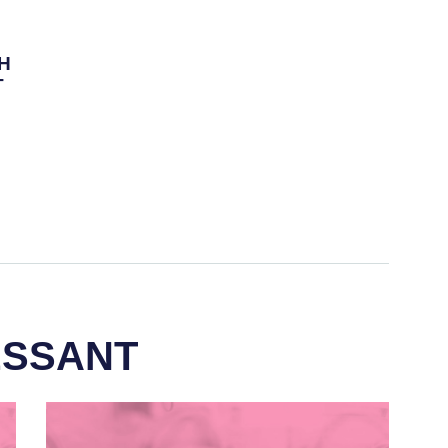
H
T
ESSANT