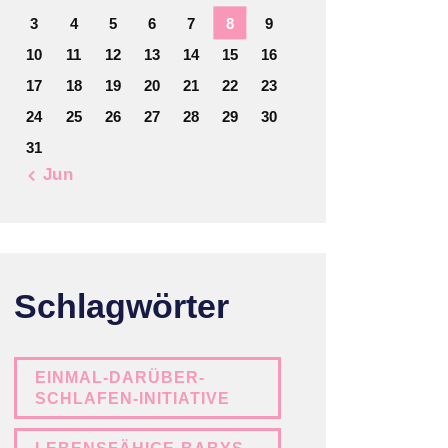
3
4
5
6
7
8
9
10
11
12
13
14
15
16
17
18
19
20
21
22
23
24
25
26
27
28
29
30
31
« Jun
Schlagwörter
EINMAL-DARÜBER-
SCHLAFEN-INITIATIVE