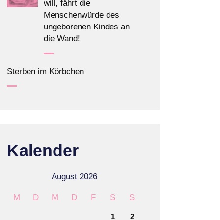
will, fährt die
Menschenwürde des
ungeborenen Kindes an
die Wand!
Sterben im Körbchen
Kalender
August 2026
M
D
M
D
F
S
S
1
2